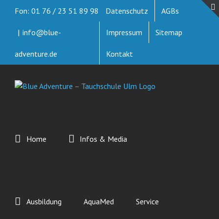
Zum
Fon: 01 76 / 23 51 89 98
Datenschutz
AGBs
Inhalt
springen
|
info@blue-
Impressum
Sitemap
adventure.de
Kontakt
Home
Infos & Media
Ausbildung
AquaMed
Service