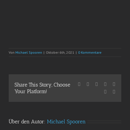
Von
Michael Spooren
|
Oktober 6th, 2021
|
0 Kommentare
Share This Story, Choose
Facebook
X
Reddit
LinkedIn
WhatsA
Your Platform!
Pinterest
E-
Mail
Über den Autor:
Michael Spooren