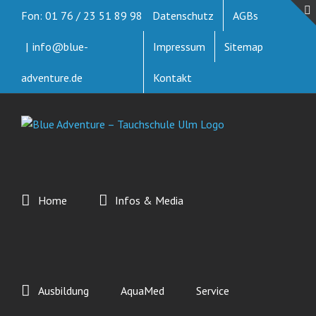
Zum
Fon: 01 76 / 23 51 89 98
Datenschutz
AGBs
Inhalt
springen
|
info@blue-
Impressum
Sitemap
adventure.de
Kontakt
Home
Infos & Media
Ausbildung
AquaMed
Service