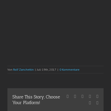
Von
Rolf Zanchettin
|
Juli 19th, 2017
|
0 Kommentare
Share This Story, Choose
Facebook
X
Reddit
LinkedIn
WhatsA
Your Platform!
Pinterest
E-
Mail