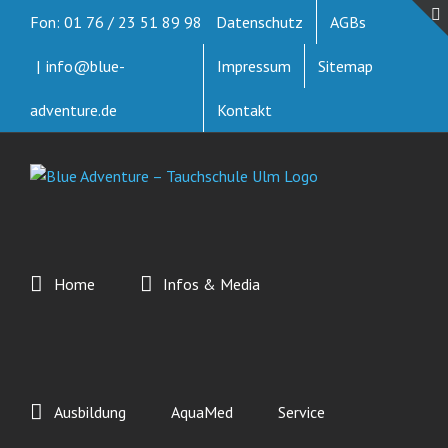
Zum
Fon: 01 76 / 23 51 89 98
Datenschutz
AGBs
Inhalt
springen
|
info@blue-
Impressum
Sitemap
adventure.de
Kontakt
Home
Infos & Media
Ausbildung
AquaMed
Service