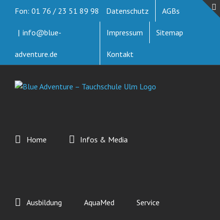
Zum
Fon: 01 76 / 23 51 89 98
Datenschutz
AGBs
Inhalt
springen
|
info@blue-
Impressum
Sitemap
adventure.de
Kontakt
Home
Infos & Media
Ausbildung
AquaMed
Service