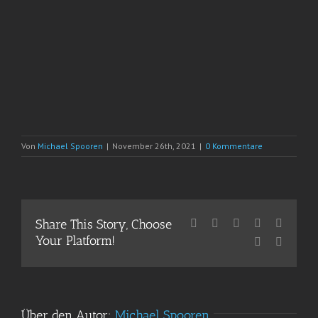
Von
Michael Spooren
|
November 26th, 2021
|
0 Kommentare
Share This Story, Choose
Facebook
X
Reddit
LinkedIn
WhatsA
Your Platform!
Pinterest
E-
Mail
Über den Autor:
Michael Spooren