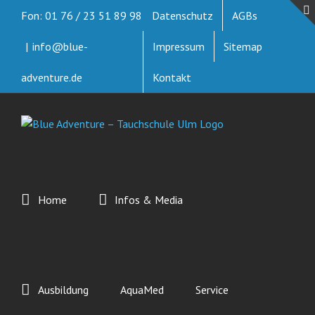
Zum
Fon: 01 76 / 23 51 89 98
Datenschutz
AGBs
Inhalt
springen
|
info@blue-
Impressum
Sitemap
adventure.de
Kontakt
Home
Infos & Media
Ausbildung
AquaMed
Service