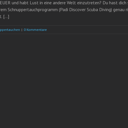
ER und habt Lust in eine andere Welt einzutreten? Du hast dich s
em Schnuppertauchprogramm (Padi Discover Scuba Diving) genau rich
 [...]
uppertauchen
|
0 Kommentare