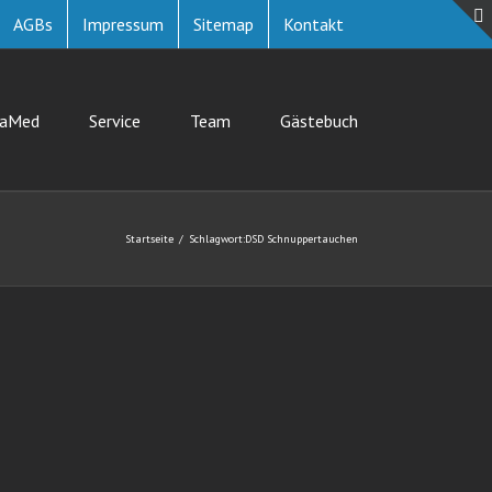
AGBs
Impressum
Sitemap
Kontakt
uaMed
Service
Team
Gästebuch
Startseite
Schlagwort:
DSD Schnuppertauchen