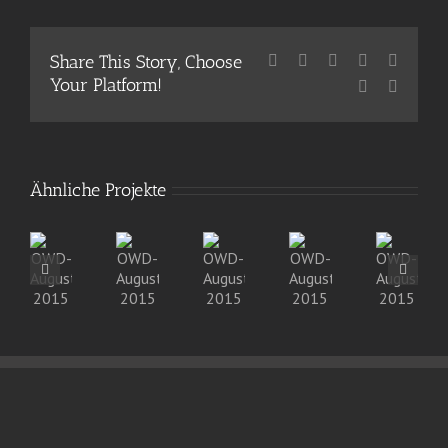
Share This Story, Choose
Facebook
X
Reddit
LinkedIn
WhatsA
Your Platform!
Pinterest
E-
Mail
Ähnliche Projekte
OWD-
OWD-
OWD-
OWD-
OWD-
August-
August-
August-
August-
August-
2015
2015
2015
2015
2015