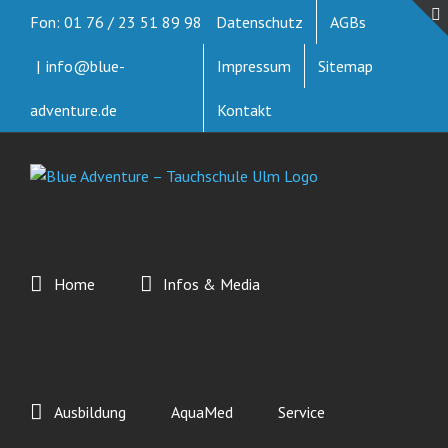
Zum
Fon: 01 76 / 23 51 89 98
Datenschutz
AGBs
Inhalt
springen
|
info@blue-
Impressum
Sitemap
adventure.de
Kontakt
Home
Infos & Media
Ausbildung
AquaMed
Service