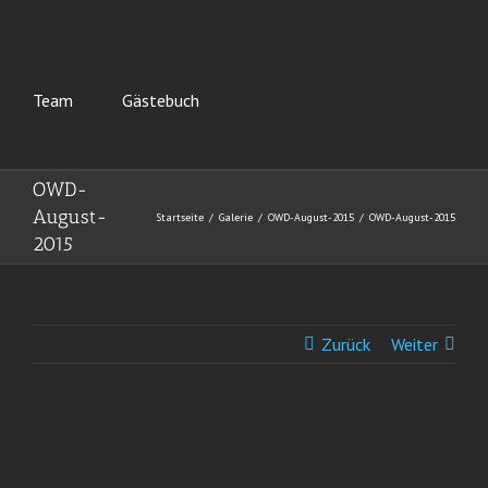
Team
Gästebuch
OWD-
August-
Startseite
Galerie
OWD-August-2015
OWD-August-2015
2015
Zurück
Weiter
View
Larger