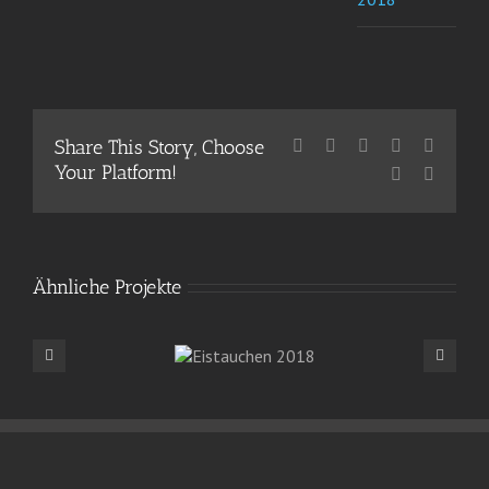
Share This Story, Choose
Facebook
X
Reddit
LinkedIn
WhatsA
Your Platform!
Pinterest
E-
Mail
Ähnliche Projekte
Eistauchen
2018