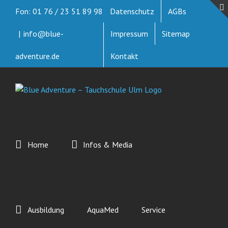
Zum
Fon: 01 76 / 23 51 89 98
Datenschutz
AGBs
Inhalt
springen
|
info@blue-
Impressum
Sitemap
adventure.de
Kontakt
Home
Infos & Media
Ausbildung
AquaMed
Service