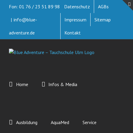
Zum
Fon: 01 76 / 23 51 89 98
Datenschutz
AGBs
Inhalt
springen
|
info@blue-
Impressum
Sitemap
adventure.de
Kontakt
Home
Infos & Media
Ausbildung
AquaMed
Service