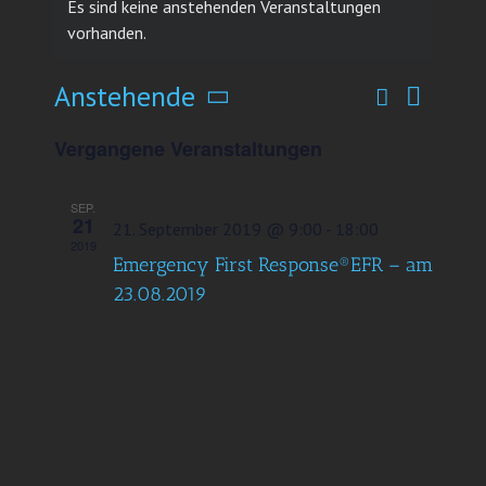
Es sind keine anstehenden Veranstaltungen
vorhanden.
Anstehende
Suche
Verans
Veransta
Liste
Datum
Ansich
Vergangene Veranstaltungen
Suche
wählen.
Naviga
und
SEP.
Ansichten
21
21. September 2019 @ 9:00
-
18:00
2019
Navigatio
Emergency First Response®EFR – am
23.08.2019