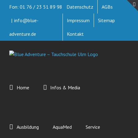
Zum
Fon: 01 76 / 23 51 89 98
Datenschutz
AGBs
Inhalt
springen
|
info@blue-
Impressum
Sitemap
adventure.de
Kontakt
Home
Infos & Media
Ausbildung
AquaMed
Service