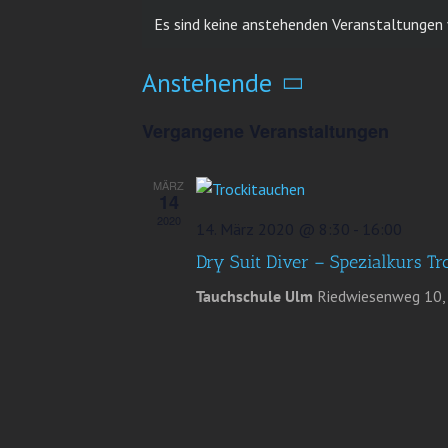
Es sind keine anstehenden Veranstaltungen
Anstehende
Datum
Vergangene Veranstaltungen
wählen.
MÄRZ
14
2020
14. März 2020 @ 8:30
-
16:00
Dry Suit Diver – Spezialkurs 
Tauchschule Ulm
Riedwiesenweg 10,