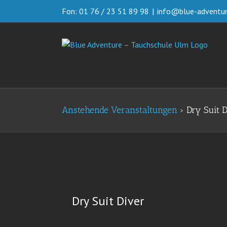
Zum
Fon: 01 76 / 23 51 89 98
|
info@blue-adventur
Inhalt
springen
Anstehende Veranstaltungen
› Dry Suit 
Dry Suit Diver