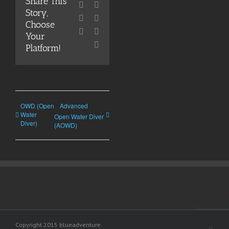
Share This
Facebook
X
Story,
Reddit
LinkedIn
Choose
WhatsApp
Pinterest
Your
E-
Platform!
Mail
OWD (Open
Advanced
Water
Open Water Diver
Diver)
(AOWD)
Copyright 2015 blueadventure