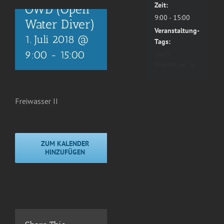
Zeit:
OWD (Open
9:00 - 15:00
Water Diver)
Veranstaltung-
1. Juli 2018 @
Tags:
9:00
-
15:00
OWD
Freiwasser II
Freiwasser II
ZUM KALENDER
HINZUFÜGEN