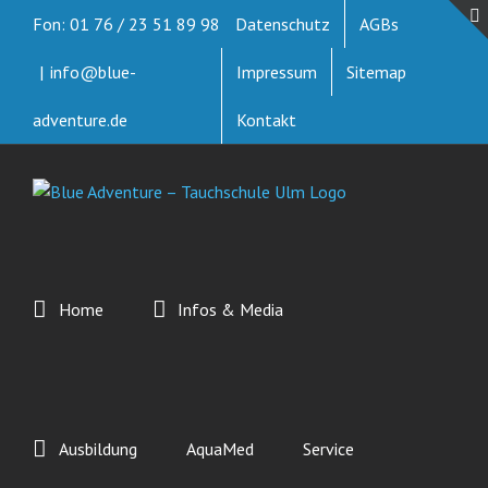
Zum
Fon: 01 76 / 23 51 89 98
Datenschutz
AGBs
Inhalt
springen
|
info@blue-
Impressum
Sitemap
adventure.de
Kontakt
Home
Infos & Media
Ausbildung
AquaMed
Service