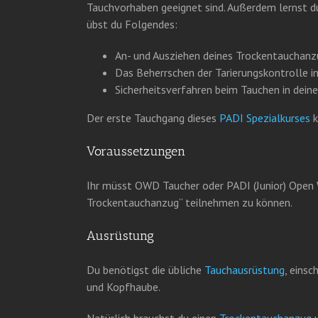
Tauchvorhaben geeignet sind. Außerdem lernst du
übst du Folgendes:
An- und Ausziehen deines Trockentauchanzu
Das Beherrschen der Tarierungskontrolle 
Sicherheitsverfahren beim Tauchen in dei
Der erste Tauchgang dieses
PADI Spezialkurses
k
Voraussetzungen
Ihr müsst OWD Taucher oder PADI (Junior) Open 
Trockentauchanzug“ teilnehmen zu können.
Ausrüstung
Du benötigst die übliche
Tauchausrüstung
, eins
und Kopfhaube.
Natürlich brauchst du einen
Trockentauchanzug
u