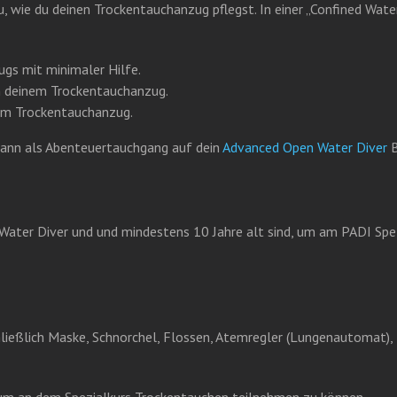
, wie du deinen Trockentauchanzug pflegst. In einer „Confined Wat
gs mit minimaler Hilfe.
in deinem Trockentauchanzug.
nem Trockentauchanzug.
ann als Abenteuertauchgang auf dein
Advanced Open Water Diver
B
Water Diver und und mindestens 10 Jahre alt sind, um am PADI Spez
chließlich Maske, Schnorchel, Flossen, Atemregler (Lungenautomat), 
m an dem Spezialkurs Trockentauchen teilnehmen zu können.