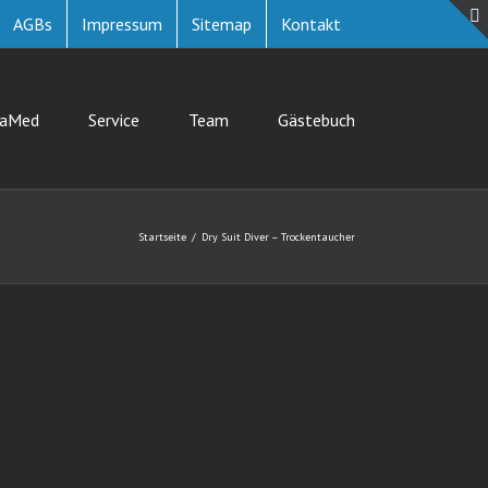
AGBs
Impressum
Sitemap
Kontakt
uaMed
Service
Team
Gästebuch
Startseite
Dry Suit Diver – Trockentaucher