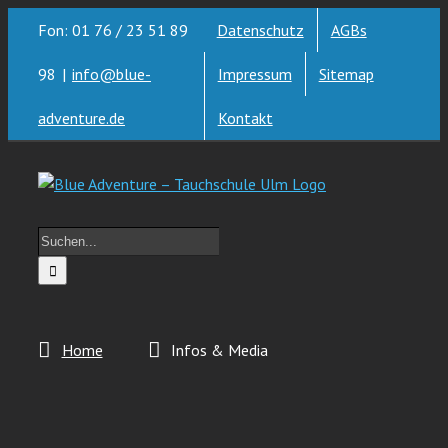
Zum
Fon: 01 76 / 23 51 89
Datenschutz
AGBs
Inhalt
springen
98
|
info@blue-
Impressum
Sitemap
adventure.de
Kontakt
Suche
nach:
Home
Infos & Media