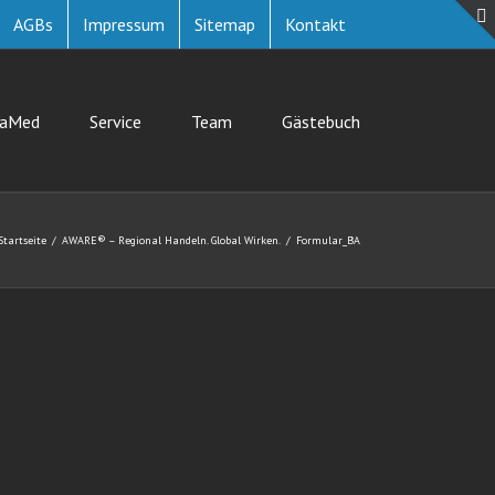
AGBs
Impressum
Sitemap
Kontakt
uaMed
Service
Team
Gästebuch
Startseite
AWARE® – Regional Handeln. Global Wirken.
Formular_BA