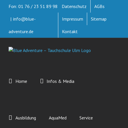
Zum
Fon: 01 76 / 23 51 89 98
Datenschutz
AGBs
Inhalt
springen
|
info@blue-
Impressum
Sitemap
adventure.de
Kontakt
Home
Infos & Media
Ausbildung
AquaMed
Service