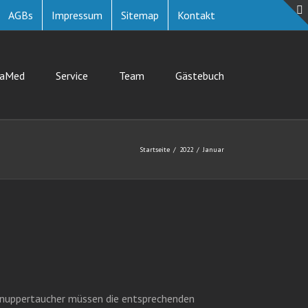
AGBs
Impressum
Sitemap
Kontakt
uaMed
Service
Team
Gästebuch
Startseite
2022
Januar
chnuppertaucher müssen die entsprechenden